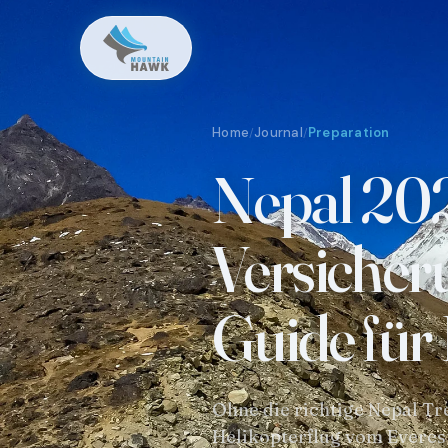
Home
Journal
Preparation
/
/
Nepal 20
Versicher
Guide fü
Ohne die richtige Nepal T
Helikopterflug vom Everes