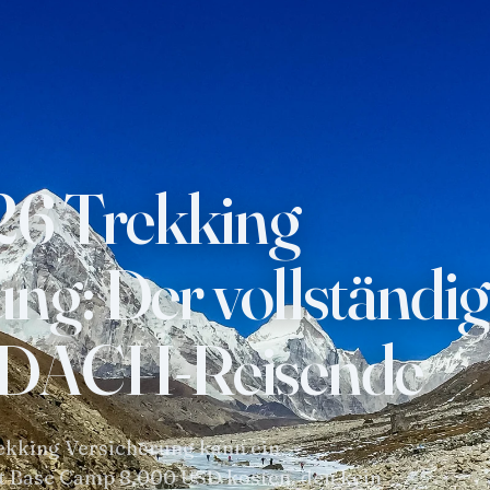
TREKKING REGIONS
ADVENT
Annapurna Region
Trekkin
Everest Region
Tours In
26 Trekking
Langtang Region
Short H
Manaslu
Mountai
ung: Der vollständi
Dolpo & Far Western Nepal
Day Hik
Upper Mustang
White W
r DACH-Reisende
Makalu & Kanchenjunga
Wildlife
rekking Versicherung kann ein
t Base Camp 8.000 USD kosten, den kein