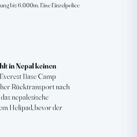
ng bis 6.000m. Eine Einzelpolice
lt in Nepal keinen
 Everest Base Camp
cher Rücktransport nach
das nepalesische
em Helipad, bevor der