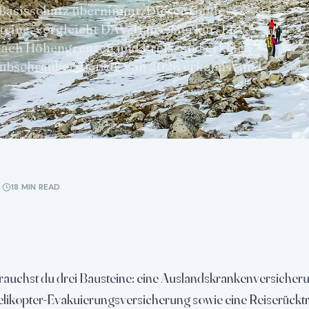
 Basisschutz übernimmt. Dieser Guide
usteine, vergleicht DAV, HanseMerkur, ERV,
ch Höhengrenzen und Preis, und erklärt,
Hubschrauber-Betrug von 2026 erkennst und
·
18 MIN READ
brauchst du drei Bausteine: eine Auslandskrankenversiche
likopter-Evakuierungsversicherung sowie eine Reiserücktr