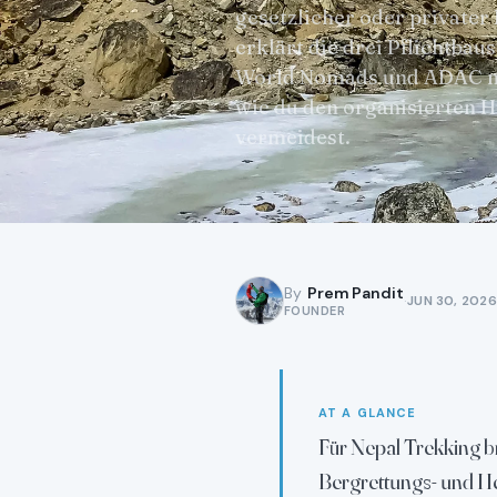
gesetzlicher oder privater
erklärt die drei Pflichtba
World Nomads und ADAC na
wie du den organisierten 
vermeidest.
By
Prem Pandit
·
JUN 30, 2026
FOUNDER
AT A GLANCE
Für Nepal Trekking 
Bergrettungs- und He