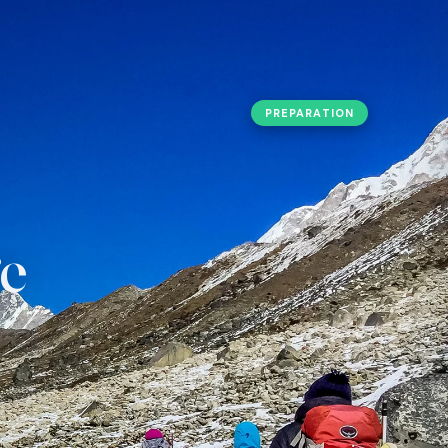
URES
PREPARATION
g Peak Climbing
 Nepal
olidays
n Expedition
ge
ing
ater Rafting
 Safaris