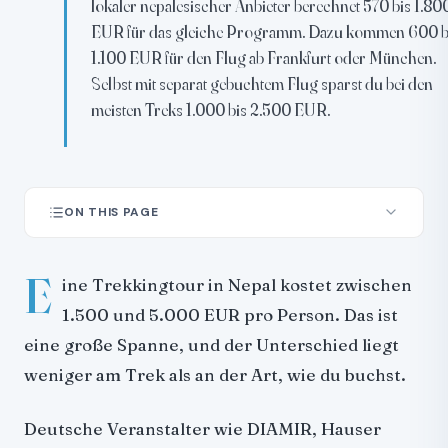
lokaler nepalesischer Anbieter berechnet 570 bis 1.80
EUR für das gleiche Programm. Dazu kommen 600 b
1.100 EUR für den Flug ab Frankfurt oder München.
Selbst mit separat gebuchtem Flug sparst du bei den
meisten Treks 1.000 bis 2.500 EUR.
ON THIS PAGE
Kostenvergleich auf einen Blick
E
Was im Paket eines lokalen Anbieters steckt
ine Trekkingtour in Nepal kostet zwischen
Permits und Parkgebühren
1.500 und 5.000 EUR pro Person. Das ist
Guide und Träger
eine große Spanne, und der Unterschied liegt
Essen und Unterkunft auf dem Trek
weniger am Trek als an der Art, wie du buchst.
Was deutsche Veranstalter berechnen
Deutsche Veranstalter wie DIAMIR, Hauser
Was ein lokaler Anbieter in Nepal berechnet