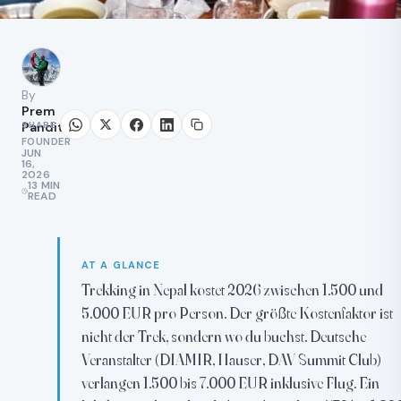
By
Prem
SHARE
Pandit
FOUNDER
JUN
16,
2026
13 MIN
READ
AT A GLANCE
Trekking in Nepal kostet 2026 zwischen 1.500 und
5.000 EUR pro Person. Der größte Kostenfaktor ist
nicht der Trek, sondern wo du buchst. Deutsche
Veranstalter (DIAMIR, Hauser, DAV Summit Club)
verlangen 1.500 bis 7.000 EUR inklusive Flug. Ein