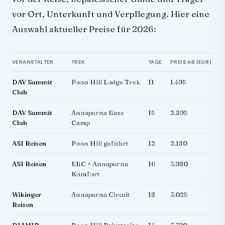
vor Ort, Unterkunft und Verpflegung. Hier eine
Auswahl aktueller Preise für 2026:
VERANSTALTER
TREK
TAGE
PREIS AB (EUR)
F
DAV Summit
Poon Hill Lodge Trek
11
1.495
J
Club
D
DAV Summit
Annapurna Base
15
2.895
J
Club
Camp
ASI Reisen
Poon Hill geführt
12
2.180
N
ASI Reisen
EBC + Annapurna
16
3.980
N
Komfort
Wikinger
Annapurna Circuit
18
3.025
J
Reisen