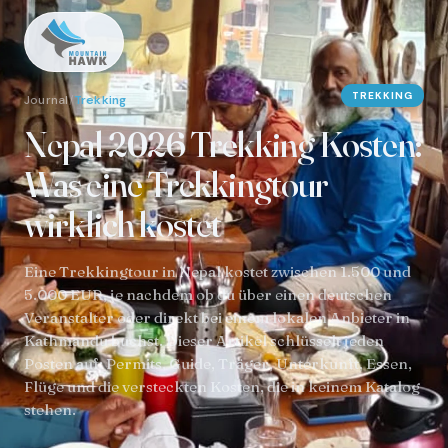
TREKKING
Journal
/
Trekking
Nepal 2026 Trekking Kosten:
Was eine Trekkingtour
wirklich kostet
Eine Trekkingtour in Nepal kostet zwischen 1.500 und
5.000 EUR, je nachdem ob du über einen deutschen
Veranstalter oder direkt bei einem lokalen Anbieter in
Kathmandu buchst. Dieser Artikel schlüsselt jeden
Posten auf: Permits, Guide, Träger, Unterkunft, Essen,
Flüge und die versteckten Kosten, die in keinem Katalog
stehen.