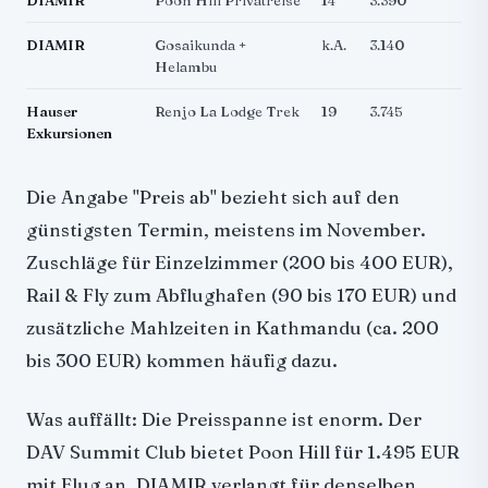
DIAMIR
Poon Hill Privatreise
14
3.390
J
DIAMIR
Gosaikunda +
k.A.
3.140
J
Helambu
Hauser
Renjo La Lodge Trek
19
3.745
N
Exkursionen
F
Die Angabe "Preis ab" bezieht sich auf den
günstigsten Termin, meistens im November.
Zuschläge für Einzelzimmer (200 bis 400 EUR),
Rail & Fly zum Abflughafen (90 bis 170 EUR) und
zusätzliche Mahlzeiten in Kathmandu (ca. 200
bis 300 EUR) kommen häufig dazu.
Was auffällt: Die Preisspanne ist enorm. Der
DAV Summit Club bietet Poon Hill für 1.495 EUR
mit Flug an. DIAMIR verlangt für denselben