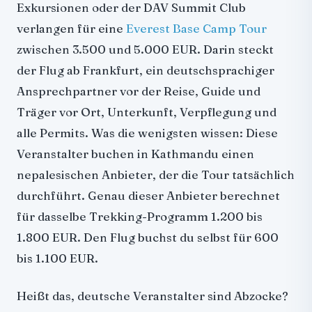
Exkursionen oder der DAV Summit Club
Versteckte Kosten, die in keinem Katalog stehen
verlangen für eine
Everest Base Camp Tour
Flüge von Deutschland nach Kathmandu
zwischen 3.500 und 5.000 EUR. Darin steckt
Drei Gesamtbudgets im Vergleich
der Flug ab Frankfurt, ein deutschsprachiger
Szenario 1: Sparsam (Poon Hill, 10 Tage)
Ansprechpartner vor der Reise, Guide und
Szenario 2: Komfortabel (Everest Base Camp, 14 Tage)
Träger vor Ort, Unterkunft, Verpflegung und
Szenario 3: Rundum-sorglos (EBC über deutschen
Veranstalter)
alle Permits. Was die wenigsten wissen: Diese
Wann sich ein deutscher Veranstalter lohnt
Veranstalter buchen in Kathmandu einen
Woran du einen seriösen lokalen Anbieter erkennst
nepalesischen Anbieter, der die Tour tatsächlich
Zusammenfassung
durchführt. Genau dieser Anbieter berechnet
für dasselbe Trekking-Programm 1.200 bis
1.800 EUR. Den Flug buchst du selbst für 600
bis 1.100 EUR.
Heißt das, deutsche Veranstalter sind Abzocke?