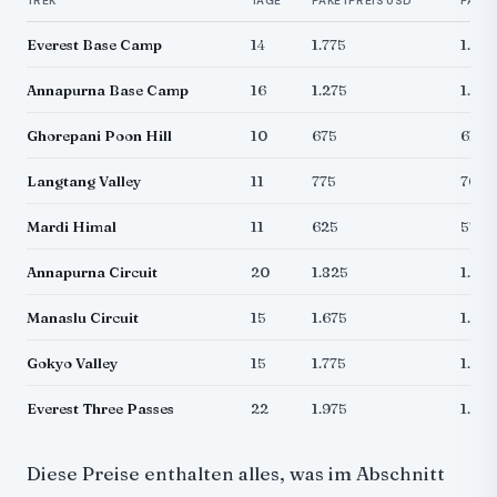
TREK
TAGE
PAKETPREIS USD
PAKET
Everest Base Camp
14
1.775
1.615
Annapurna Base Camp
16
1.275
1.160
Ghorepani Poon Hill
10
675
615
Langtang Valley
11
775
705
Mardi Himal
11
625
570
Annapurna Circuit
20
1.825
1.66
Manaslu Circuit
15
1.675
1.525
Gokyo Valley
15
1.775
1.615
Everest Three Passes
22
1.975
1.795
Diese Preise enthalten alles, was im Abschnitt